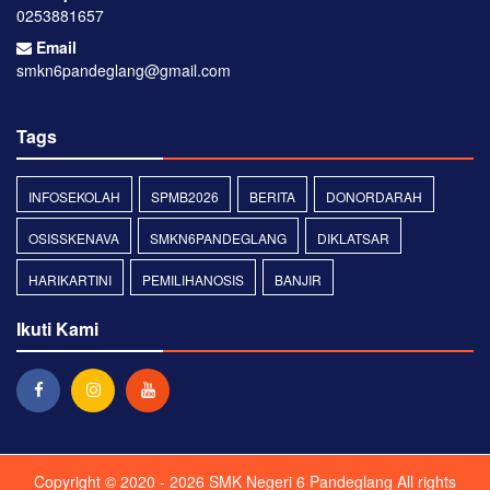
0253881657
Email
smkn6pandeglang@gmail.com
Tags
INFOSEKOLAH
SPMB2026
BERITA
DONORDARAH
OSISSKENAVA
SMKN6PANDEGLANG
DIKLATSAR
HARIKARTINI
PEMILIHANOSIS
BANJIR
Ikuti Kami
Copyright © 2020 - 2026
SMK Negeri 6 Pandeglang
All rights