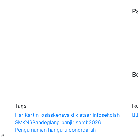
P
B
Tags
Ik
HariKartini
osisskenava
diklatsar
infosekolah
SMKN6Pandeglang
banjir
spmb2026
Pengumuman
hariguru
donordarah
esa