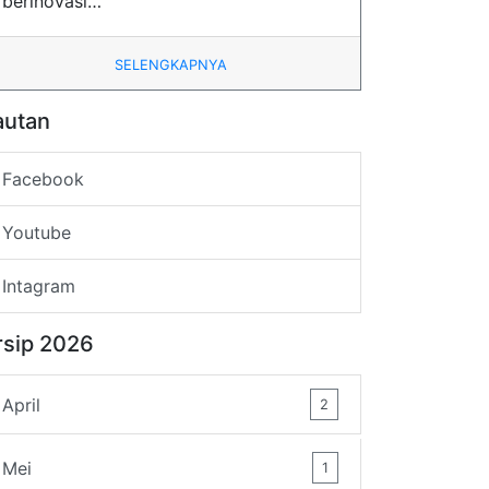
berinovasi…
SELENGKAPNYA
autan
Facebook
Youtube
Intagram
rsip 2026
April
2
Mei
1