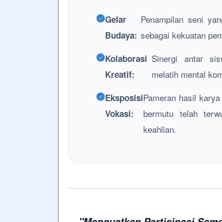
Penampilan seni yan
Gelar
sebagai kekuatan pem
Budaya:
Sinergi antar s
Kolaborasi
melatih mental kom
Kreatif:
Pameran hasil karya
Eksposisi
bermutu telah ter
Vokasi:
keahlian.
"Menguatkan Partisipasi Sem