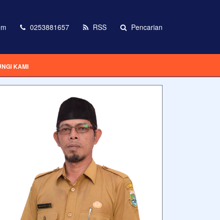
om
0253881657
RSS
Pencarian
NGI KAMI