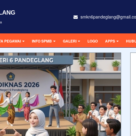
GLANG
smkn6pandeglang@gmail.c
ra
TA PEGAWAI
INFO SPMB
GALERI
LOGO
APPS
HUBU