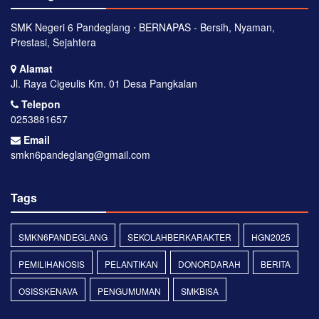
SMK Negeri 6 Pandeglang ⋅ BERNAPAS - Bersih, Nyaman,
Prestasi, Sejahtera
Alamat
Jl. Raya Cigeulis Km. 01 Desa Pangkalan
Telepon
0253881657
Email
smkn6pandeglang@gmail.com
Tags
SMKN6PANDEGLANG
SEKOLAHBERKARAKTER
HGN2025
PEMILIHANOSIS
PELANTIKAN
DONORDARAH
BERITA
OSISSKENAVA
PENGUMUMAN
SMKBISA