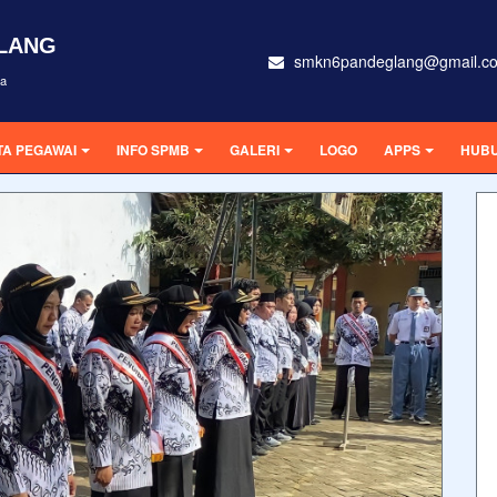
GLANG
smkn6pandeglang@gmail.c
ra
TA PEGAWAI
INFO SPMB
GALERI
LOGO
APPS
HUBU