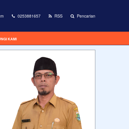
om
0253881657
RSS
Pencarian
NGI KAMI