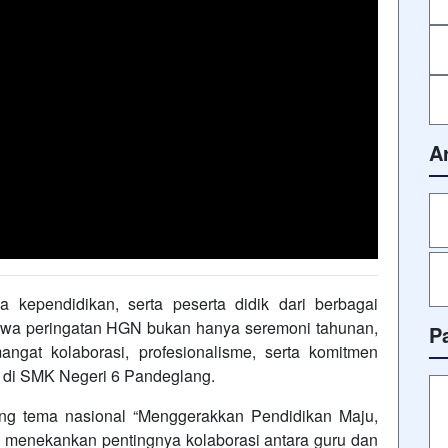
A
a kependidikan, serta peserta didik dari berbagai
hwa peringatan HGN bukan hanya seremoni tahunan,
P
gat kolaborasi, profesionalisme, serta komitmen
 di SMK Negeri 6 Pandeglang.
ung tema nasional “Menggerakkan Pendidikan Maju,
g menekankan pentingnya kolaborasi antara guru dan