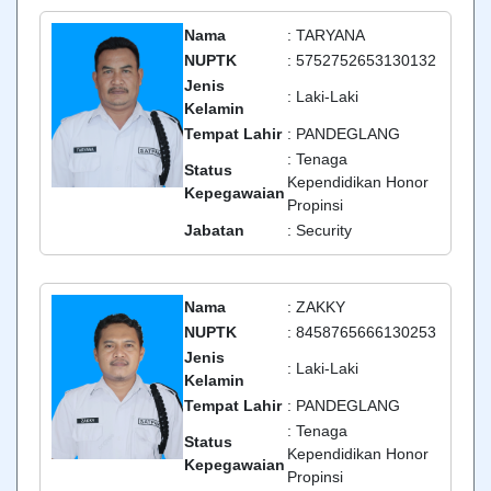
Nama
: TARYANA
NUPTK
: 5752752653130132
Jenis
: Laki-Laki
Kelamin
Tempat Lahir
: PANDEGLANG
: Tenaga
Status
Kependidikan Honor
Kepegawaian
Propinsi
Jabatan
: Security
Nama
: ZAKKY
NUPTK
: 8458765666130253
Jenis
: Laki-Laki
Kelamin
Tempat Lahir
: PANDEGLANG
: Tenaga
Status
Kependidikan Honor
Kepegawaian
Propinsi