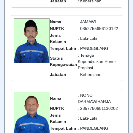
Jabatan
: Kebersihan
Nama
: JAMAWI
NUPTK
: 0852755656130122
Jenis
: Laki-Laki
Kelamin
Tempat Lahir
: PANDEGLANG
: Tenaga
Status
Kependidikan Honor
Kepegawaian
Propinsi
Jabatan
: Kebersihan
: NONO
Nama
DARMAWIHARJA
NUPTK
: 2857750651130202
Jenis
: Laki-Laki
Kelamin
Tempat Lahir
: PANDEGLANG