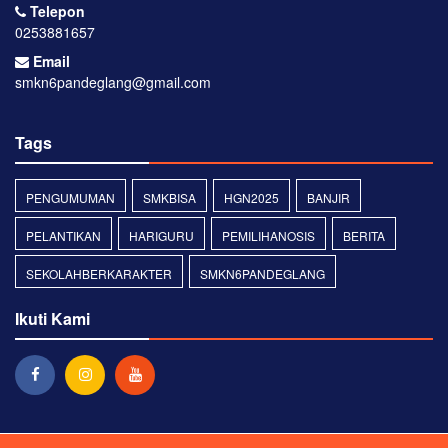
Telepon
0253881657
Email
smkn6pandeglang@gmail.com
Tags
PENGUMUMAN
SMKBISA
HGN2025
BANJIR
PELANTIKAN
HARIGURU
PEMILIHANOSIS
BERITA
SEKOLAHBERKARAKTER
SMKN6PANDEGLANG
Ikuti Kami