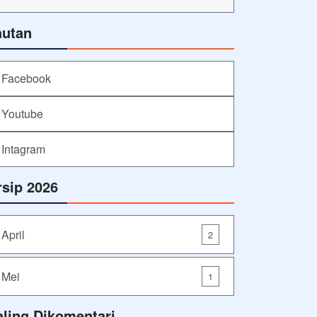
autan
Facebook
Youtube
Intagram
rsip 2026
April
2
Mei
1
aling Dikomentari