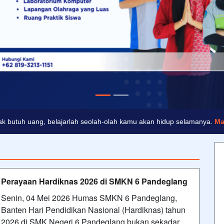
dak butuh uang, belajarlah seolah-olah kamu akan hidup selamanya.
Ma
, karena hal-hal besar selalu berawal dari langkah kecil.
Anonim
Perayaan Hardiknas 2026 di SMKN 6 Pandeglang
Senin, 04 Mei 2026 Humas SMKN 6 Pandeglang,
Banten Hari Pendidikan Nasional (Hardiknas) tahun
2026 di SMK Negeri 6 Pandeglang bukan sekadar