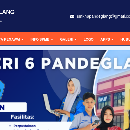
GLANG
smkn6pandeglang@gmail.c
ra
TA PEGAWAI
INFO SPMB
GALERI
LOGO
APPS
HUBU