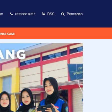
om
0253881657
RSS
Pencarian
NGI KAMI